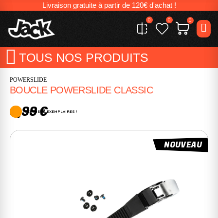
Livraison gratuite à partir de 120€ d'achat !
0
0
0
TOUS NOS PRODUITS
POWERSLIDE
BOUCLE POWERSLIDE CLASSIC
6,99 €
DERNIERS EXEMPLAIRES !
NOUVEAU