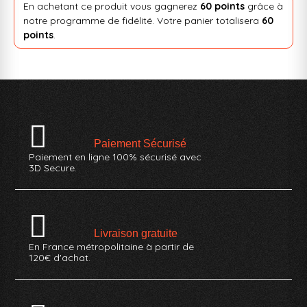
En achetant ce produit vous gagnerez
60 points
grâce à
notre programme de fidélité. Votre panier totalisera
60
points
.
Paiement Sécurisé
Paiement en ligne 100% sécurisé avec
3D Secure.
Livraison gratuite
En France métropolitaine à partir de
120€ d'achat.